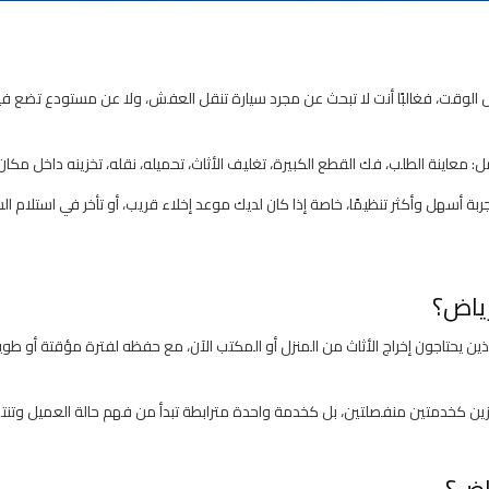
 الوقت، فغالبًا أنت لا تبحث عن مجرد سيارة تنقل العفش، ولا عن مستودع تضع فيه
معاينة الطلب، فك القطع الكبيرة، تغليف الأثاث، تحميله، نقله، تخزينه داخل مكان
ة أسهل وأكثر تنظيمًا، خاصة إذا كان لديك موعد إخلاء قريب، أو تأخر في استلام السك
رياض؟
 يحتاجون إخراج الأثاث من المنزل أو المكتب الآن، مع حفظه لفترة مؤقتة أو طويل
تخزين كخدمتين منفصلتين، بل كخدمة واحدة مترابطة تبدأ من فهم حالة العميل وتنت
ياض؟