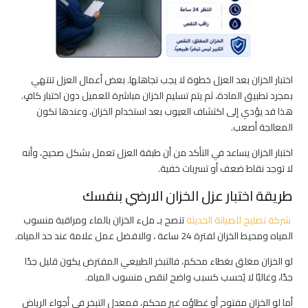
اختبار الخزان بعد العزل خطوة لا يجب تجاهلها. بعض أعمال العزل تنتهي
بمجرد تطبيق المادة، ثم يتم تسليم الخزان مباشرة للعميل دون اختبار كافٍ.
هذا قد يؤدي إلى اكتشاف العيوب بعد استخدام الخزان، وعندها تكون
المعالجة أصعب.
اختبار الخزان يساعد في التأكد من أن طبقة العزل تعمل بشكل صحيح، وأنه
لا توجد نقاط ضعف أو تسربات خفية.
طريقة اختبار عزل الخزان الارضي بنفسك
شركة تصليح للصيانة الحديثة
تنصح بـ ملء الخزان بالماء ومراقبة منسوب
المياه ومحيط الخزان لفترة 24 ساعة ، والافضل عمل علامة عند حد المياه.
لو الخزان مغلق بغطاء محكم، فالتبخر الطبيعي المفترض يكون قليل جدًا
جدًا، وغالبًا لا يُحسب كسبب واضح لنقص منسوب المياه.
أما لو الخزان مفتوح أو غطاؤه غير محكم، فمعدل التبخر في أجواء الرياض