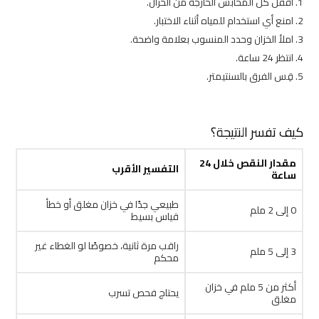
اقفل كل المحابس الخارجة من الخزان.
امنع أي استخدام للمياه أثناء الاختبار.
املأ الخزان وحدد المنسوب بعلامة واضحة.
انتظر 24 ساعة.
قِس الفرق بالسنتيمتر.
كيف تفسر النتيجة؟
مقدار النقص خلال 24
التفسير الأقرب
ساعة
طبيعي جدًا في خزان مغلق أو خطأ
0 إلى 2 ملم
قياس بسيط
راقب مرة ثانية، خصوصًا لو الغطاء غير
3 إلى 5 ملم
محكم
أكثر من 5 ملم في خزان
يحتاج فحص تسرب
مغلق